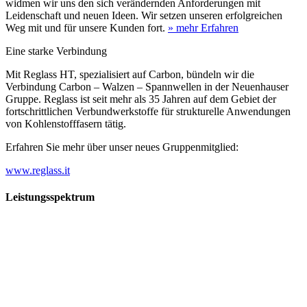
widmen wir uns den sich verändernden Anforderungen mit
Leidenschaft und neuen Ideen. Wir setzen unseren erfolgreichen
Weg mit und für unsere Kunden fort.
» mehr Erfahren
Eine starke Verbindung
Mit Reglass HT, spezialisiert auf Carbon, bündeln wir die
Verbindung Carbon – Walzen – Spannwellen in der Neuenhauser
Gruppe. Reglass ist seit mehr als 35 Jahren auf dem Gebiet der
fortschrittlichen Verbundwerkstoffe für strukturelle Anwendungen
von Kohlenstofffasern tätig.
Erfahren Sie mehr über unser neues Gruppenmitglied:
www.reglass.it
Leistungsspektrum
Vorwald
Vorwald
Wachsen an den Aufgaben
Die Gründung des Unternehmens Vorwald, damals noch als kleine