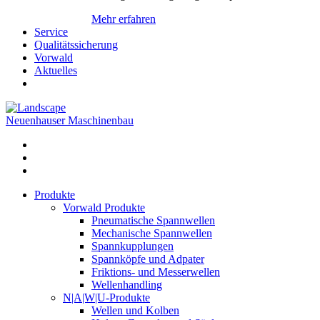
Mehr erfahren
Service
Qualitätssicherung
Vorwald
Aktuelles
Neuenhauser Maschinenbau
Produkte
Vorwald Produkte
Pneumatische Spannwellen
Mechanische Spannwellen
Spannkupplungen
Spannköpfe und Adpater
Friktions- und Messerwellen
Wellenhandling
N|A|W|U-Produkte
Wellen und Kolben