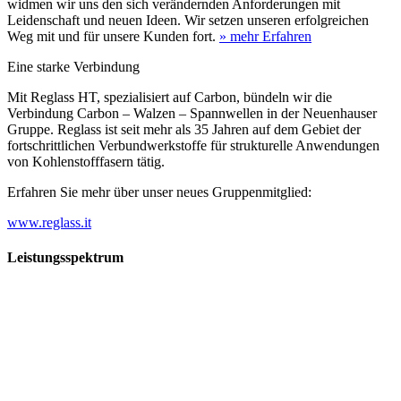
widmen wir uns den sich verändernden Anforderungen mit
Leidenschaft und neuen Ideen. Wir setzen unseren erfolgreichen
Weg mit und für unsere Kunden fort.
» mehr Erfahren
Eine starke Verbindung
Mit Reglass HT, spezialisiert auf Carbon, bündeln wir die
Verbindung Carbon – Walzen – Spannwellen in der Neuenhauser
Gruppe. Reglass ist seit mehr als 35 Jahren auf dem Gebiet der
fortschrittlichen Verbundwerkstoffe für strukturelle Anwendungen
von Kohlenstofffasern tätig.
Erfahren Sie mehr über unser neues Gruppenmitglied:
www.reglass.it
Leistungsspektrum
Vorwald
Vorwald
Wachsen an den Aufgaben
Die Gründung des Unternehmens Vorwald, damals noch als kleine