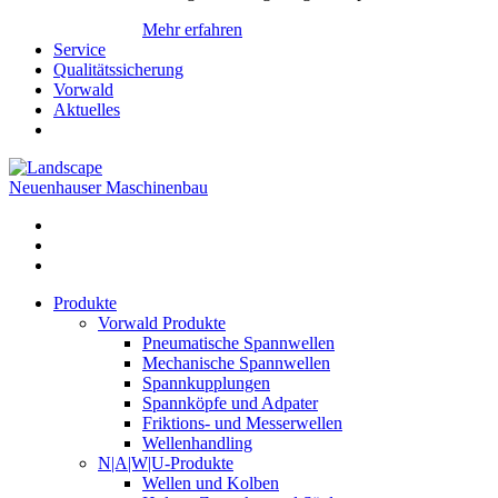
Mehr erfahren
Service
Qualitätssicherung
Vorwald
Aktuelles
Neuenhauser Maschinenbau
Produkte
Vorwald Produkte
Pneumatische Spannwellen
Mechanische Spannwellen
Spannkupplungen
Spannköpfe und Adpater
Friktions- und Messerwellen
Wellenhandling
N|A|W|U-Produkte
Wellen und Kolben