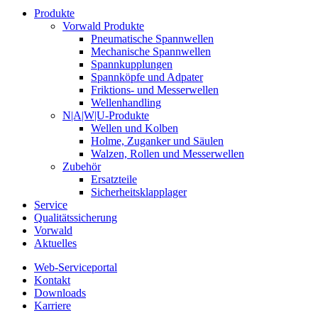
Produkte
Vorwald Produkte
Pneumatische Spannwellen
Mechanische Spannwellen
Spannkupplungen
Spannköpfe und Adpater
Friktions- und Messerwellen
Wellenhandling
N|A|W|U-Produkte
Wellen und Kolben
Holme, Zuganker und Säulen
Walzen, Rollen und Messerwellen
Zubehör
Ersatzteile
Sicherheitsklapplager
Service
Qualitätssicherung
Vorwald
Aktuelles
Web-Serviceportal
Kontakt
Downloads
Karriere