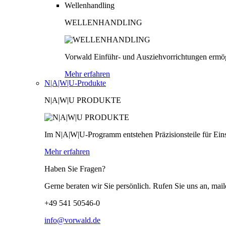
Wellenhandling
WELLENHANDLING
Vorwald Einführ- und Ausziehvorrichtungen ermög
Mehr erfahren
N|A|W|U-Produkte
N|A|W|U PRODUKTE
Im N|A|W|U-Programm entstehen Präzisionsteile für Einsä
Mehr erfahren
Haben Sie Fragen?
Gerne beraten wir Sie persönlich. Rufen Sie uns an, mail
+49 541 50546-0
info@vorwald.de