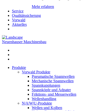
Mehr erfahren
Service
Qualitätssicherung
Vorwald
Aktuelles
Neuenhauser Maschinenbau
Produkte
Vorwald Produkte
Pneumatische Spannwellen
Mechanische Spannwellen
Spannkupplungen
Spannköpfe und Adpater
Friktions- und Messerwellen
Wellenhandling
N|A|W|U-Produkte
Wellen und Kolben