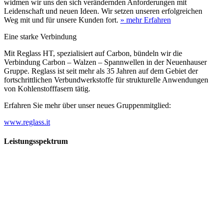
widmen wir uns den sich verändernden Anforderungen mit
Leidenschaft und neuen Ideen. Wir setzen unseren erfolgreichen
Weg mit und für unsere Kunden fort.
» mehr Erfahren
Eine starke Verbindung
Mit Reglass HT, spezialisiert auf Carbon, bündeln wir die
Verbindung Carbon – Walzen – Spannwellen in der Neuenhauser
Gruppe. Reglass ist seit mehr als 35 Jahren auf dem Gebiet der
fortschrittlichen Verbundwerkstoffe für strukturelle Anwendungen
von Kohlenstofffasern tätig.
Erfahren Sie mehr über unser neues Gruppenmitglied:
www.reglass.it
Leistungsspektrum
Vorwald
Vorwald
Wachsen an den Aufgaben
Die Gründung des Unternehmens Vorwald, damals noch als kleine