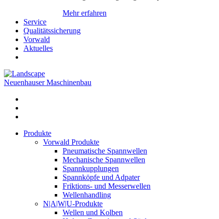
Mehr erfahren
Service
Qualitätssicherung
Vorwald
Aktuelles
Neuenhauser Maschinenbau
Produkte
Vorwald Produkte
Pneumatische Spannwellen
Mechanische Spannwellen
Spannkupplungen
Spannköpfe und Adpater
Friktions- und Messerwellen
Wellenhandling
N|A|W|U-Produkte
Wellen und Kolben