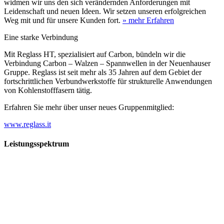
widmen wir uns den sich verändernden Anforderungen mit
Leidenschaft und neuen Ideen. Wir setzen unseren erfolgreichen
Weg mit und für unsere Kunden fort.
» mehr Erfahren
Eine starke Verbindung
Mit Reglass HT, spezialisiert auf Carbon, bündeln wir die
Verbindung Carbon – Walzen – Spannwellen in der Neuenhauser
Gruppe. Reglass ist seit mehr als 35 Jahren auf dem Gebiet der
fortschrittlichen Verbundwerkstoffe für strukturelle Anwendungen
von Kohlenstofffasern tätig.
Erfahren Sie mehr über unser neues Gruppenmitglied:
www.reglass.it
Leistungsspektrum
Vorwald
Vorwald
Wachsen an den Aufgaben
Die Gründung des Unternehmens Vorwald, damals noch als kleine