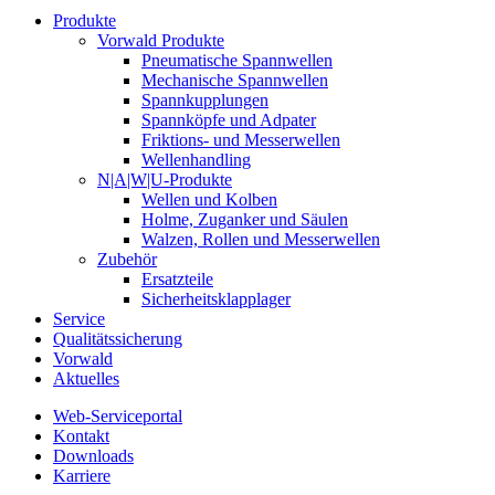
Produkte
Vorwald Produkte
Pneumatische Spannwellen
Mechanische Spannwellen
Spannkupplungen
Spannköpfe und Adpater
Friktions- und Messerwellen
Wellenhandling
N|A|W|U-Produkte
Wellen und Kolben
Holme, Zuganker und Säulen
Walzen, Rollen und Messerwellen
Zubehör
Ersatzteile
Sicherheitsklapplager
Service
Qualitätssicherung
Vorwald
Aktuelles
Web-Serviceportal
Kontakt
Downloads
Karriere