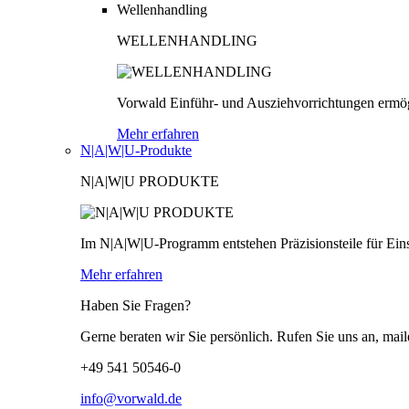
Wellenhandling
WELLENHANDLING
Vorwald Einführ- und Ausziehvorrichtungen ermög
Mehr erfahren
N|A|W|U-Produkte
N|A|W|U PRODUKTE
Im N|A|W|U-Programm entstehen Präzisionsteile für Einsä
Mehr erfahren
Haben Sie Fragen?
Gerne beraten wir Sie persönlich. Rufen Sie uns an, mail
+49 541 50546-0
info@vorwald.de