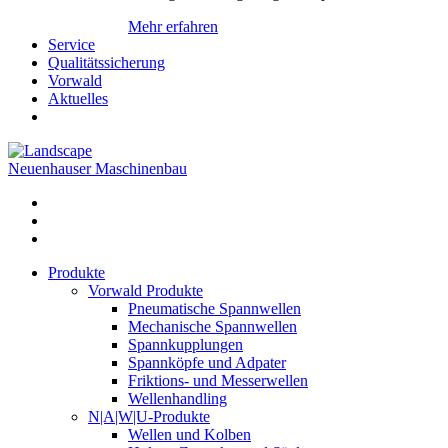
Mehr erfahren
Service
Qualitätssicherung
Vorwald
Aktuelles
Neuenhauser Maschinenbau
Produkte
Vorwald Produkte
Pneumatische Spannwellen
Mechanische Spannwellen
Spannkupplungen
Spannköpfe und Adpater
Friktions- und Messerwellen
Wellenhandling
N|A|W|U-Produkte
Wellen und Kolben