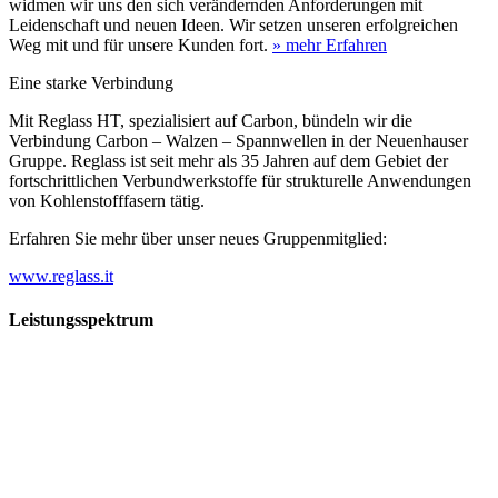
widmen wir uns den sich verändernden Anforderungen mit
Leidenschaft und neuen Ideen. Wir setzen unseren erfolgreichen
Weg mit und für unsere Kunden fort.
» mehr Erfahren
Eine starke Verbindung
Mit Reglass HT, spezialisiert auf Carbon, bündeln wir die
Verbindung Carbon – Walzen – Spannwellen in der Neuenhauser
Gruppe. Reglass ist seit mehr als 35 Jahren auf dem Gebiet der
fortschrittlichen Verbundwerkstoffe für strukturelle Anwendungen
von Kohlenstofffasern tätig.
Erfahren Sie mehr über unser neues Gruppenmitglied:
www.reglass.it
Leistungsspektrum
Vorwald
Vorwald
Wachsen an den Aufgaben
Die Gründung des Unternehmens Vorwald, damals noch als kleine